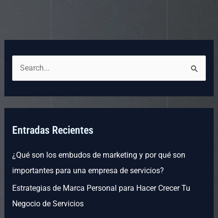
Read More »
Marketing Digital
,
Marketing y Negocios
B
u
s
c
Entradas Recientes
a
r
¿Qué son los embudos de marketing y por qué son
p
importantes para una empresa de servicios?
o
Estrategias de Marca Personal para Hacer Crecer Tu
r
Negocio de Servicios
: