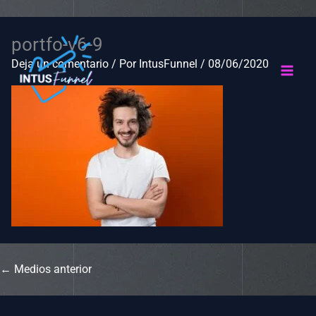
Ir
Nombre*
Correo
Web
portfo-v6-9
al
electrónico*
contenido
Deja un comentario
/ Por
IntusFunnel
/
08/06/2020
←
Medios anterior