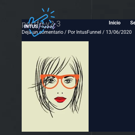
Ir
Nombre*
Correo
Web
al
electrónico*
contenido
portfo-v2-3
Inicio
Se
Deja un comentario
/ Por
IntusFunnel
/
13/06/2020