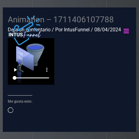
Ir
Animation – 1711406107788
al
contenido
Deja un comentario
/ Por
IntusFunnel
/
08/04/2024
Me gusta esto:
Cargando...