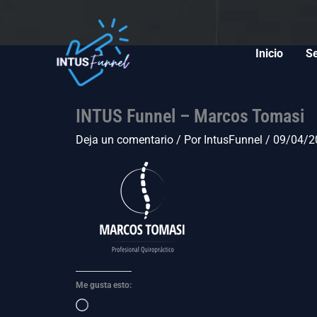
Ir
al
contenido
Inicio
Se
INTUS Funnel – Marcos Tomasi
Deja un comentario
/ Por
IntusFunnel
/
09/04/2
Me gusta esto:
Cargando...