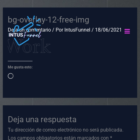
Ir
bg-overlay-12-free-img
al
contenido
Deja un comentario
/ Por
IntusFunnel
/
18/06/2021
Me gusta esto:
Cargando...
Deja una respuesta
Tu dirección de correo electrónico no será publicada.
Los campos obligatorios están marcados con
*